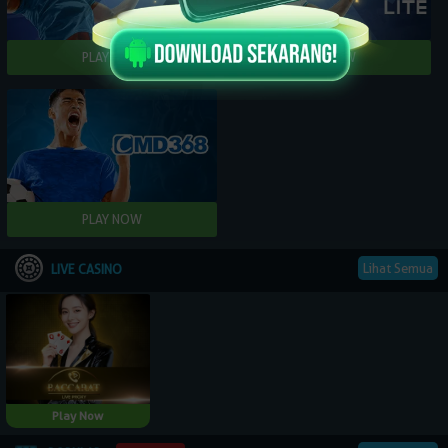
Lihat Semua
LIVE CASINO
Play Now