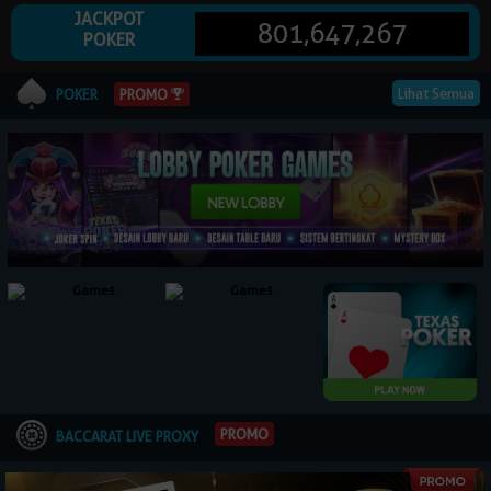
JACKPOT
801,647,267
POKER
Lihat Semua
PROMO
POKER
PROMO
BACCARAT LIVE PROXY