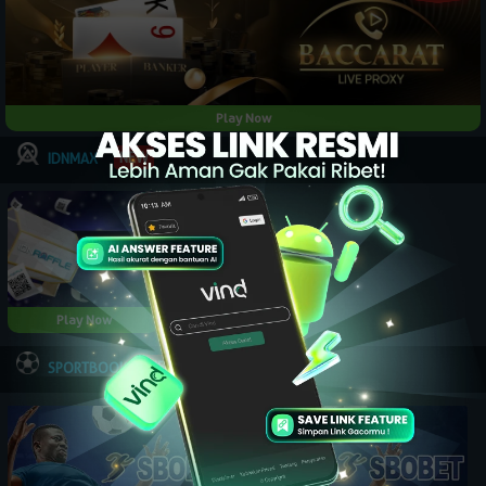
Play Now
NEW
IDNMAX
Play Now
NEW
SPORTBOOK