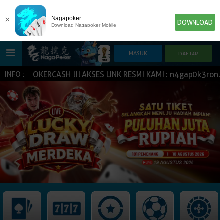
×
Nagapoker
DOWNLOAD
Download Nagapoker Mobile
ARU JOKERCASH !!! AKSES LINK RESMI KAMI : n4gap0k3ron.o
INFO :
HOME
POKER
SLOT GAME
IDN E-LOTTERY
NEW
NEW
SPORTBOOK
LIVE CASINO
IDNLIVE
NEW
NEW
TOGEL
TEMBAK IKAN
IDNRAFFLE
RTP