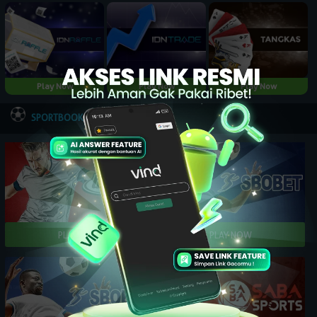
Play Now
Play Now
Play Now
NEW
SPORTBOOK