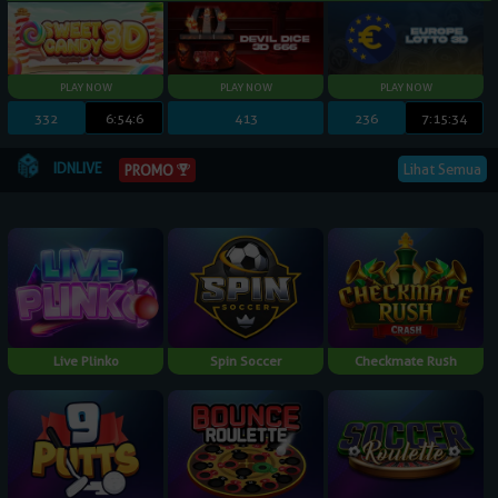
332
6:54:5
413
236
7:15:33
IDNLIVE
Lihat Semua
PROMO
Live Plinko
Spin Soccer
Checkmate Rush