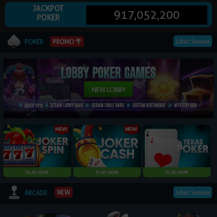
JACKPOT
917,052,200
POKER
© 2026 NagaPoker. All Rights Reserved | 18+
Lihat Semua
PROMO
POKER
Lihat Semua
NEW
ARCADE