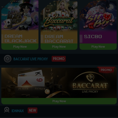
Play Now
Play Now
Play Now
PROMO
BACCARAT LIVE PROXY
Play Now
NEW
IDNMAX