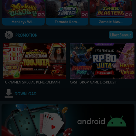
Monkeys Wil...
Tornado Ram...
Zombie Blas...
Lihat Semua
PROMOTION
TURNAMEN SPECIAL KEMERDEKAAN
CASH DROP GAME EKSKLUSIF
DOWNLOAD