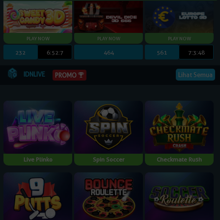
232
6:52:6
464
561
7:3:47
IDNLIVE
Lihat Semua
PROMO
Live Plinko
Spin Soccer
Checkmate Rush