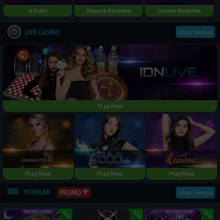
9 Putts
Bounce Roulette
Soccer Roulette
Lihat Semua
LIVE CASINO
Play Now
Play Now
Play Now
Play Now
POPULAR
PROMO
Lihat Semua