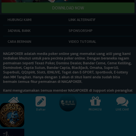
HUBUNGI KAMI
LINK ALTERNATIF
JADWAL BANK
SPONSORSHIP
CARA BERMAIN
VIDEO TUTORIAL
NAGAPOKER
adalah media poker online yang memakai uang asli yang kami
sediakan khusus untuk para pecinta poker online. Dengan beraneka ragam
permainan seperti Texas Poker, Domino Dealer, Bandar Ceme, Ceme Keliling,
Dominobet, Capsa Susun, Bandar Capsa, Blackjack, Omaha, Super10,
Superbull, QQspirit, Slots, IDNLIVE, Togel dan E-SPORT, sportbook, E-lottery
dan MM Tangkas. Hanya dengan 1 akun di situs kami anda sudah bisa
bermain semua fitur permainan di
NAGAPOKER
.
Kami mengutamakan semua member
NAGAPOKER
di support oleh perangkat
seperti android dan IOS yang bisa anda mainkan dimanapun dan kapanpun
saja.
Raih bonus jutaan setiap minggunya untuk anda yang bermain game
HOME
Daftar
PROMOSI
LIVE CHAT
NAGAPOKER
, dalam event ini menentukan siapa yang paling tinggi dalam
turnover dari 1 s/d 10 setiap minggunya, rasakan juga bonus menarik kami
lainnya seperti lucky spin dan mysteri box setiap harinya. Tunggu apa lagi
segera daftarkan diri anda dan raih hadiahnya!