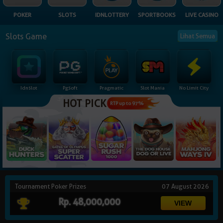
NEW
POKER
SLOTS
IDNLOTTERY
SPORTBOOKS
LIVE CASINO
TANGKAS
RTP
Slots Game
Lihat Semua
DEPOSIT
WITHDRAW
Idnslot
Pgsoft
Pragmatic
Slot Mania
No Limit City
PROMOSI
HOT PICK
RTP up to 97%
DOWNLOAD
REFERRAL
JACKPOT
Tournament Poker Prizes
07 August 2026
VIP MEMBER
Rp. 48,000,000
HUBUNGI KAMI