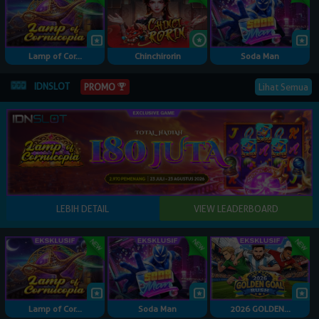
Lamp of Cor...
Chinchirorin
Soda Man
IDNSLOT
PROMO
Lihat Semua
Lamp of Cor...
Soda Man
2026 GOLDEN...