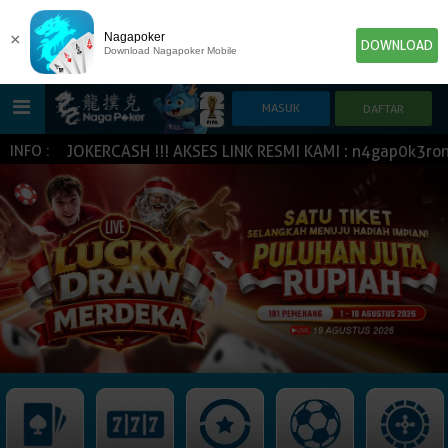
×
Nagapoker
DOWNLOAD
Download Nagapoker Mobile
ARU JOKERCASH !!! AKSES LINK RESMI KAMI : n4gap0k3ron.or
INFO :
HOME
POKER
SLOT GAME
IDN E-LOTTERY
NEW
NEW
SPORTBOOK
LIVE CASINO
IDNLIVE
NEW
TOGEL
ESPORTS
ARCADE
NEW
NEW
NEW
IDNTRADE
TEMBAK IKAN
IDNRAFFLE