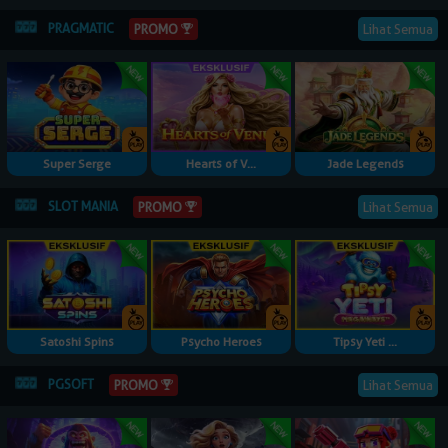
PRAGMATIC
Lihat Semua
PROMO
Super Serge
Hearts of V...
Jade Legends
SLOT MANIA
Lihat Semua
PROMO
Satoshi Spins
Psycho Heroes
Tipsy Yeti ...
PGSOFT
Lihat Semua
PROMO