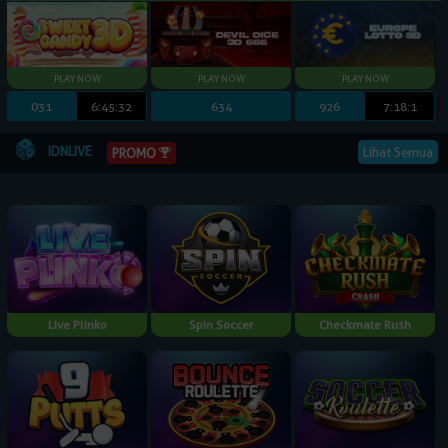
031
6:45:31
634
926
7:18:0
IDNLIVE
Lihat Semua
PROMO
Live Plinko
Spin Soccer
Checkmate Rush