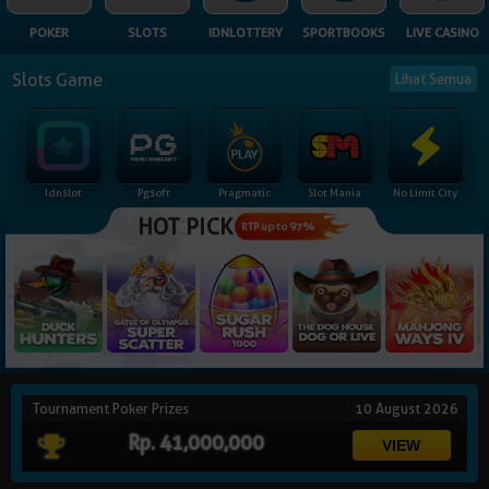
NEW
POKER
SLOTS
IDNLOTTERY
SPORTBOOKS
LIVE CASINO
TANGKAS
RTP
Slots Game
Lihat Semua
DEPOSIT
WITHDRAW
Idnslot
Pgsoft
Pragmatic
Slot Mania
No Limit City
PROMOSI
HOT PICK
RTP up to 97%
DOWNLOAD
REFERRAL
JACKPOT
Tournament Poker Prizes
10 August 2026
VIP MEMBER
Rp. 41,000,000
HUBUNGI KAMI